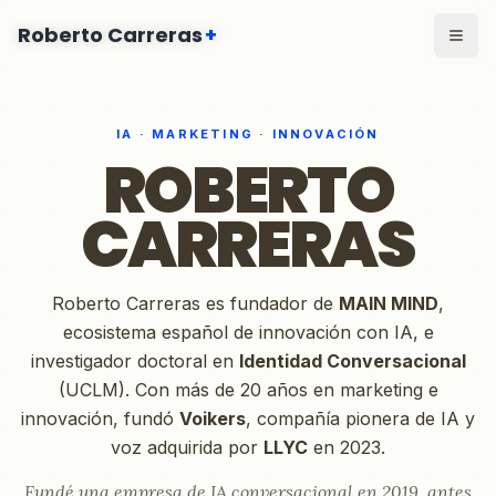
Saltar al contenido principal
Roberto Carreras
Roberto Carreras
+
+
IA · MARKETING · INNOVACIÓN
ROBERTO
CARRERAS
Roberto Carreras es fundador de
MAIN MIND
,
ecosistema español de innovación con IA, e
investigador doctoral en
Identidad Conversacional
(UCLM). Con más de 20 años en marketing e
innovación, fundó
Voikers
, compañía pionera de IA y
voz adquirida por
LLYC
en 2023.
Fundé una empresa de IA conversacional en 2019, antes