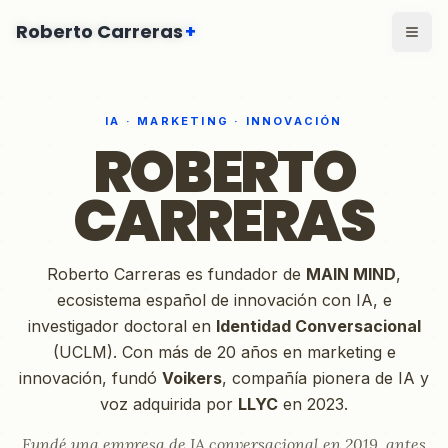
Saltar al contenido principal
Roberto Carreras
Roberto Carreras
+
+
IA · MARKETING · INNOVACIÓN
ROBERTO
CARRERAS
Roberto Carreras es fundador de
MAIN MIND
,
ecosistema español de innovación con IA, e
investigador doctoral en
Identidad Conversacional
(UCLM). Con más de 20 años en marketing e
innovación, fundó
Voikers
, compañía pionera de IA y
voz adquirida por
LLYC
en 2023.
Fundé una empresa de IA conversacional en 2019, antes